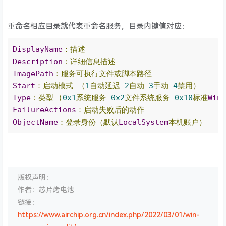
重命名相应目录就代表重命名服务，目录内键值对应：
DisplayName
：描述
Description
：详细信息描述
ImagePath
：服务可执行文件或脚本路径
Start
：启动模式
（
1
自动延迟
2
自动
3
手动
4
禁用）
Type
：类型
(
0x1
系统服务
0x2
文件系统服务
0x10
标准
Win
FailureActions
：启动失败后的动作
ObjectName
：登录身份（默认
LocalSystem
本机账户）
版权声明：
作者：芯片烤电池
链接：
https://www.airchip.org.cn/index.php/2022/03/01/win-